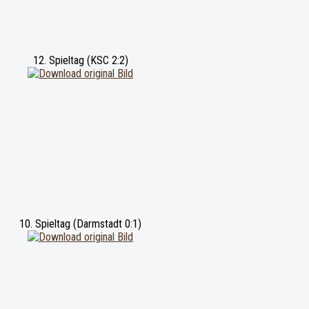
12. Spieltag (KSC 2:2)
10. Spieltag (Darmstadt 0:1)