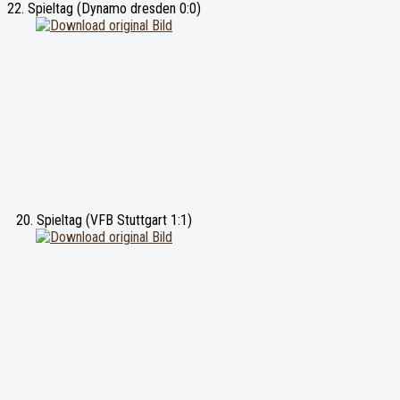
22. Spieltag (Dynamo dresden 0:0)
20. Spieltag (VFB Stuttgart 1:1)