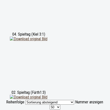
04. Spieltag (Kiel 3:1)
02. Spieltag (Fürth1:3)
Reihenfolge
Nummer anzeigen