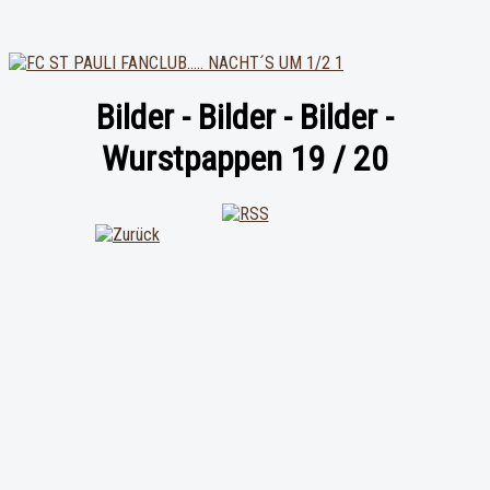
Bilder - Bilder - Bilder -
Wurstpappen 19 / 20